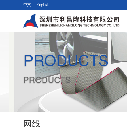
中文
|
English
PRODUCTS
PRODUCTS
网线