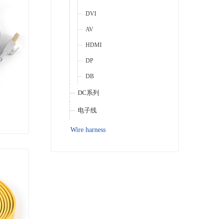
DVI
AV
HDMI
DP
DB
DC系列
电子线
Wire harness